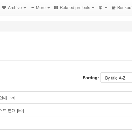
Archive
More
Related projects
Bookbui
Sorting:
 연대
[ko]
스트 연대
[ko]