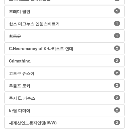
프레디 펄먼
1
한스 마그누스 엔첸스베르거
1
황동윤
1
C.Necromancy of 아나키스트 연대
2
CrimethInc.
2
고토쿠 슈스이
2
루돌프 로커
2
루시 E. 파슨스
2
바딤 다미에
2
세계산업노동자연맹(IWW)
2