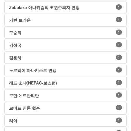
Zabalaza 아나키즘적 코뮌주의자 연맹
1
가빈 브라운
1
구승회
1
김성국
1
김용하
1
노르웨이 아나키스트 연맹
1
레드 소냐(NEFAC-보스턴)
1
로만 에르반티안
1
로버트 안톤 윌슨
1
리아
1