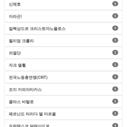
신채호
1
아라곤!
1
알렉상드르 크리스토야노풀로스
1
윌리엄 크롤리
1
의열단
1
자크 엘륄
1
전국노동총연맹(CNT)
1
조지 카피아티카스
1
클라스 바탈로
1
페르난도 타리다 델 마르몰
1
프란체스코 달레산드로
1