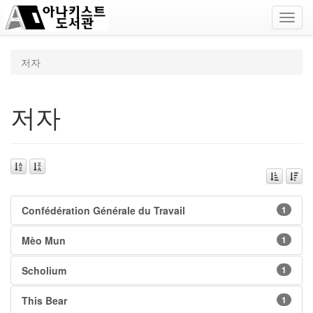
Toggl
navig
저자
저자
Confédération Générale du Travail
1
Mèo Mun
1
Scholium
1
This Bear
1