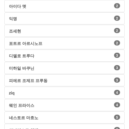
아이다 멧
2
익명
2
조세현
2
표트르 아르시노프
2
디엘로 트루다
3
미하일 바쿠닌
3
피에르 조제프 프루동
3
ziq
4
웨인 프라이스
4
네스토르 마흐노
5