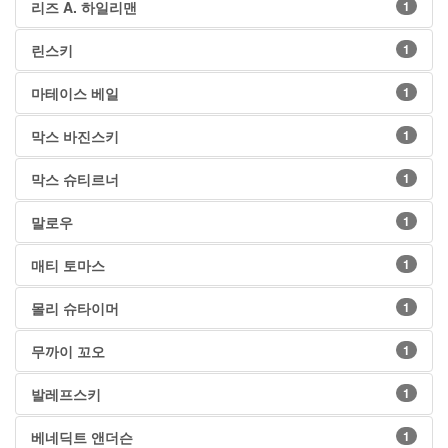
리즈 A. 하일리맨
1
린스키
1
마테이스 베일
1
막스 바진스키
1
막스 슈티르너
1
말로우
1
매티 토마스
1
몰리 슈타이머
1
무까이 꼬오
1
발레프스키
1
베네딕트 앤더슨
1