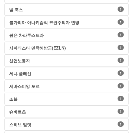
벨 훅스
1
불가리아 아나키즘적 코뮌주의자 연방
1
붉은 차라투스트라
1
사파티스타 민족해방군(EZLN)
1
산업노동자
1
세냐 플레신
1
세바스티앙 포르
1
소볼
1
슈바르츠
1
스티브 밀렛
1