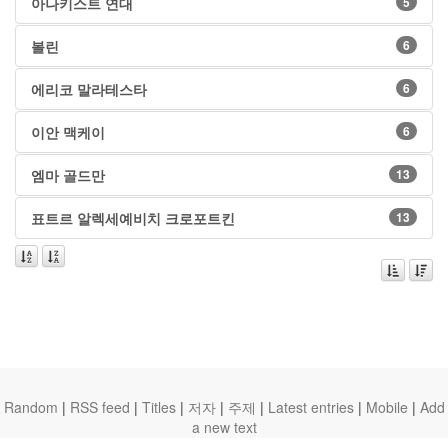
아나키스트 연대
5
볼린
6
에리코 말라테스타
6
이안 맥케이
6
엠마 골드만
13
표트르 알렉세예비치 크로포트킨
13
Random
|
RSS feed
|
Titles
|
저자
|
주제
|
Latest entries
|
Mobile
|
Add
a new text